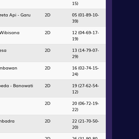
15)
eta Api - Garu
2D
05 (01-89-10-
39)
 Wibisana
2D
12 (04-69-17-
19)
kesa
2D
13 (14-79-07-
29)
Jembawan
2D
16 (02-74-15-
24)
epeda - Banowati
2D
19 (27-62-54-
12)
2D
20 (06-72-19-
22)
embadra
2D
22 (21-70-50-
20)
2D
26 (31-90-80-