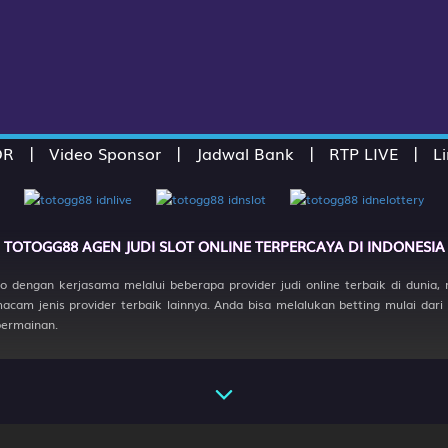
Kekasih - Kalajengking - Balap Kuda - Topi - Bemo - Narasuma
Pahlawan - Kepiting - Lompat Kuda - Lilin - Sabuk - Warsaya
Jejaka Tua - Buaya - Gerak Jalan - Catur - Dokter - Lesmana Wid
|
|
|
|
OR
Video Sponsor
Jadwal Bank
RTP LIVE
Li
Janda Muda - Ikan Suro - Anggar - Mawar - Grendel - Sumbadra
Berandal - Badak - Ski Air - Seruling - Sisir - Citraksa
TOTOGG88 AGEN JUDI SLOT ONLINE TERPERCAYA DI INDONESIA
engan kerjasama melalui beberapa provider judi online terbaik di dunia, mi
Pengembara - Banteng - Terbang Layang - Kendi - Tas - Rama
cam jenis provider terbaik lainnya. Anda bisa melalukan betting mulai dari
permainan.
Nenek Moyang - Orang Utan - Terjun Bebas - Sikat - Toko - Hy
Putri Raja - Cendrawasih - Balap Sepeda Motor - Engsel - Drum - 