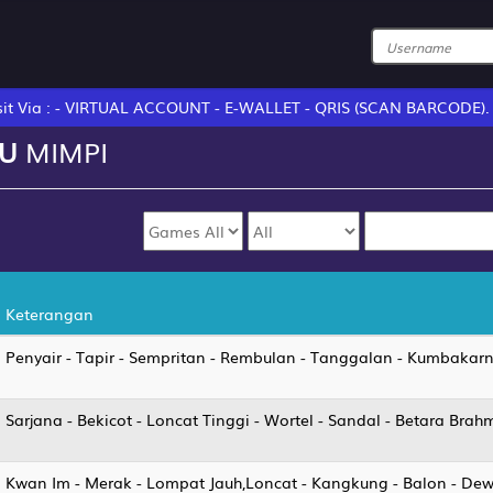
VIRTUAL ACCOUNT - E-WALLET - QRIS (SCAN BARCODE). Link Alter
U
MIMPI
Keterangan
Keterangan
Penyair - Tapir - Sempritan - Rembulan - Tanggalan - Kumbakar
Sarjana - Bekicot - Loncat Tinggi - Wortel - Sandal - Betara Brah
Kwan Im - Merak - Lompat Jauh,Loncat - Kangkung - Balon - Dew