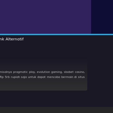
2D
39 (44-55-77-
05)
2D
41 (49-56-76-
06)
akta
2D
42 (45-97-72-
47)
nk Alternatif
2D
43 (40-71-41-
21)
2D
44 (39-81-86-
31)
salnya pragmatic play, evolution gaming, sbobet casino,
2D
45 (42-51-75-
 Rp 5rb rupiah saja untuk dapat mencoba bermain di situs
01)
ang Wenang
2D
46 (48-64-73-
14)
Untari
2D
38 (37-67-84-
17)