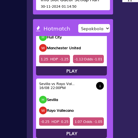
W
Manchester United
30-11-2024 01:14:50
Info RTP Live Slot Akurat
1.25
HDP
-1.25
-1.12
Odds
-1.01
12
12-10-2024 13:45:20
Hotmatch
Jadwal Offline Bank
PLAY
13
10-01-2024 17:35:27
Sevilla vs Rayo Val...
Info Lengkap Togel
i
16/08 22:00PM
26-06-2023 15:19:07
14
H
Sevilla
W
Rayo Vallecano
15
-0.25
HDP
0.25
1.07
Odds
-1.05
16
PLAY
Celta Vi... vs Osasuna
17
i
16/08 22:00PM
H
Celta Vigo
18
W
Osasuna